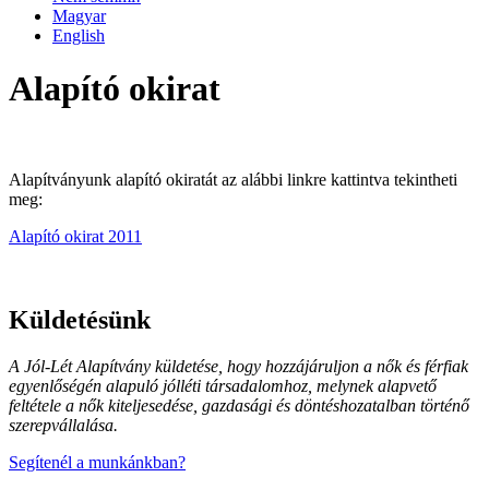
Magyar
English
Alapító okirat
Alapítványunk alapító okiratát az alábbi linkre kattintva tekintheti
meg:
Alapító okirat 2011
Küldetésünk
A Jól-Lét Alapítvány küldetése, hogy hozzájáruljon a nők és férfiak
egyenlőségén alapuló jólléti társadalomhoz, melynek alapvető
feltétele a nők kiteljesedése, gazdasági és döntéshozatalban történő
szerepvállalása.
Segítenél a munkánkban?